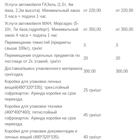
Услуги автомобиля ГАЗель (1,5т, 4м
база, 2,2м высота). Минимальный заказ
от 220,00
от 220,00
3 часа + подача 1 час.
Услуги автомобиля МАН, Мерседес (5-
10т, 7м база,гидроборт). Минимальный
от 350,00
от 350,00
заказ 4 часа + подача 1 час
Перемещение тяжестей (предметы
3
3
свыше 100кг), грн/кг
Перемещение отдельных предметов по
20
20
лестнице от 2х этажей, грн/эт
Доставка/вывоз упаковочного материала
300,00
300,00
грн/ходка
Коробки для упаковки личных
вещей(480*320*335); трехслойный
25 грн/шт
гофрокартон. Аренда коробки на срок
переезда.
Коробки для упаковки техники
(460*400*460); пятислойный
45 грн/шт
гофрокартон. Аренда коробки на срок
переезда.
Коробки для упаковки документации и
личных вещей (480*320*335);
40 грн/шт