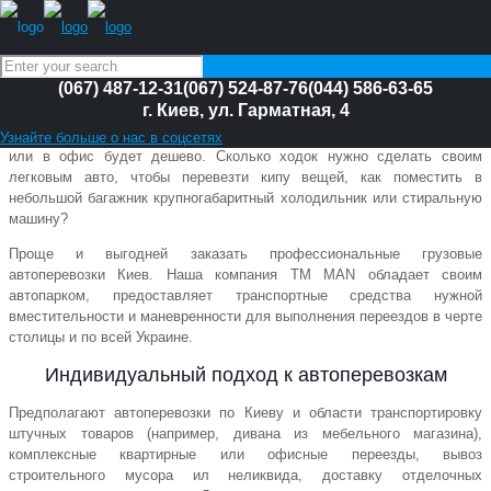
(067) 487-12-31
(067) 524-87-76
(044) 586-63-65
Автоперевозки Киев
г. Киев, ул. Гарматная, 4
Ошибочное мнение, что самостоятельно переехать на новую квартиру
Узнайте больше о нас в соцсетях
или в офис будет дешево. Сколько ходок нужно сделать своим
легковым авто, чтобы перевезти кипу вещей, как поместить в
небольшой багажник крупногабаритный холодильник или стиральную
машину?
Проще и выгодней заказать профессиональные грузовые
автоперевозки Киев. Наша компания TM MAN обладает своим
автопарком, предоставляет транспортные средства нужной
вместительности и маневренности для выполнения переездов в черте
столицы и по всей Украине.
Индивидуальный подход к автоперевозкам
Предполагают автоперевозки по Киеву и области транспортировку
штучных товаров (например, дивана из мебельного магазина),
комплексные квартирные или офисные переезды, вывоз
строительного мусора ил неликвида, доставку отделочных