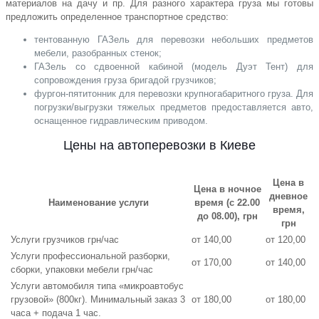
материалов на дачу и пр. Для разного характера груза мы готовы
предложить определенное транспортное средство:
тентованную ГАЗель для перевозки небольших предметов
мебели, разобранных стенок;
ГАЗель со сдвоенной кабиной (модель Дуэт Тент) для
сопровождения груза бригадой грузчиков;
фургон-пятитонник для перевозки крупногабаритного груза. Для
погрузки/выгрузки тяжелых предметов предоставляется авто,
оснащенное гидравлическим приводом.
Цены на автоперевозки в Киеве
Цена в
Цена в ночное
дневное
Наименование услуги
время (с 22.00
время,
до 08.00), грн
грн
Услуги грузчиков грн/час
от 140,00
от 120,00
Услуги профессиональной разборки,
от 170,00
от 140,00
сборки, упаковки мебели грн/час
Услуги автомобиля типа «микроавтобус
грузовой» (800кг). Минимальный заказ 3
от 180,00
от 180,00
часа + подача 1 час.