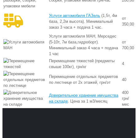
сборки, упаковки мебели грн/час
200,00
Услуги автомобиля ГАЗель
(1,5т, 4м
от
база, 2,2м высота). Минимальный
350,00
заказ 3 часа + подача 1 час.
Услуги автомобиля МАН, Мерседес
(5-10т, 7м база,гидроборт).
от
Минимальный заказ 4 часа + подача
700,00
1 час
Перемещение тяжестей (предметы
4
свыше 100кг), грн/кг
Перемещение отдельных предметов
40
по лестнице от 2х этажей, грн/эт
400
Доверительное хранение имущества
грн/
на складе
. Цена за 1 м3/месяц
мес