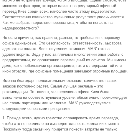
кого-то не устраивает аренда, кого-то площадь. Одним словом, есть
множество факторов, которые влияют на регулярный офисный
переезд Киев среди всех, наиболее часто этому подвергается.
Соответственно количество мувинговых услуг тоже увеличивается.
Как же выбрать надежного перевозчика, чтобы не попасть на
недобросовестного?
Но если причины, как правило, разные, то требования к переезду
офиса одинаковые. Это безопасность, ответственность, быстрота,
адекватная оплата. Все эти условия компания MAN’ готова
удовлетворить. Ведь у нас за плечами многолетний опыт работы с
предприятиями, по организации перемещений их офисов. Мы имеем
дело, как с небольшими организациями, так и с лидерами той или
иной отрасли, где офисные помещения занимают огромные площади.
Именно благодаря положительным отзывам, количество наших
заказов постоянно растет. Самая лучшая реклама – это
рекомендации. Тот клиент, чья перевозка офиса Киев была
выполнена на соответствующем уровне, обязательно порекомендует
нас своим партнерам или коллегам. MAN’ руководствуемся
следующими основными принципами:
1. Прежде всего, нужно грамотно спланировать время переезда,
чтобы это не повлияло на жизнедеятельность компании клиента.
Поскольку тогда заказчику придётся понести затраты не только