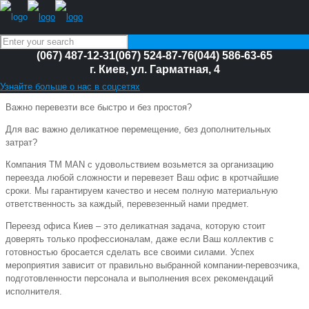
(067) 487-12-31
(067) 524-87-76
(044) 586-63-65
Переезд офиса Киев
г. Киев, ул. Гарматная, 4
Близится переезд офиса?
Узнайте больше о нас в соцсетях
Важно перевезти все быстро и без простоя?
Для вас важно деликатное перемещение, без дополнительных
затрат?
Компания TM MAN с удовольствием возьмется за организацию
переезда любой сложности и перевезет Ваш офис в кротчайшие
сроки. Мы гарантируем качество и несем полную материальную
ответственность за каждый, перевезенный нами предмет.
Переезд офиса Киев – это деликатная задача, которую стоит
доверять только профессионалам, даже если Ваш коллектив с
готовностью бросается сделать все своими силами. Успех
мероприятия зависит от правильно выбранной компании-перевозчика,
подготовленности персонала и выполнения всех рекомендаций
исполнителя.